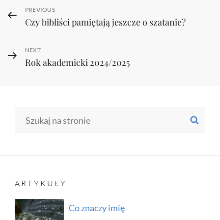
Nawigacja
Previous
PREVIOUS
Czy bibliści pamiętają jeszcze o szatanie?
Post
wpisu
Next
NEXT
Rok akademicki 2024/2025
Post
Search
SE
for:
ARTYKUŁY
Co znaczy imię