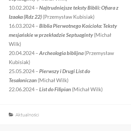
10.02.2024 –
Najtrudniejsze teksty Biblii: Ofiara z
Izaaka (Rdz 22)
(Przemysław Kubisiak)
16.03.2024 –
Biblia Pierwotnego Kościoła: Teksty
mesjańskie w przekładzie Septuaginty
(Michał
Wilk)
20.04.2024 –
Archeologia biblijna
(Przemysław
Kubisiak)
25.05.2024 –
Pierwszy i Drugi List do
Tesaloniczan
(Michał Wilk)
22.06.2024 –
List do Filipian
(Michał Wilk)
Categories
Aktualności