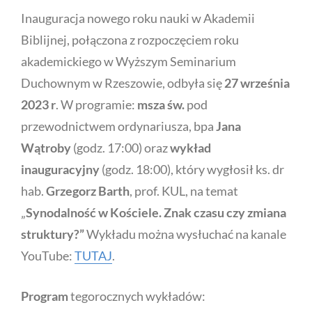
Inauguracja nowego roku nauki w Akademii
Biblijnej, połączona z rozpoczęciem roku
akademickiego w Wyższym Seminarium
Duchownym w Rzeszowie, odbyła się
27 września
2023 r
. W programie:
msza św.
pod
przewodnictwem ordynariusza, bpa
Jana
Wątroby
(godz. 17:00) oraz
wykład
inauguracyjny
(godz. 18:00), który wygłosił ks. dr
hab.
Grzegorz Barth
, prof. KUL, na temat
„
Synodalność w Kościele. Znak czasu czy zmiana
struktury?”
Wykładu można wysłuchać na kanale
YouTube:
TUTAJ
.
Program
tegorocznych wykładów: