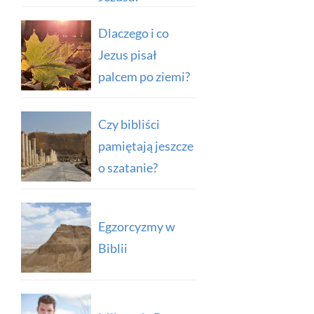
Dlaczego i co
Jezus pisał
palcem po ziemi?
Czy bibliści
pamiętają jeszcze
o szatanie?
Egzorcyzmy w
Biblii