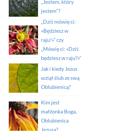
„Jestem, który
jestem”?
„Dziś mówię ci:
«Będziesz w
raju!»” czy
„Mówię ci: «Dziś
będziesz w raju?»”
Jak i kiedy Jezus
wziął ślub ze swą
Oblubienicą?
Kim jest
małżonka Boga,
Oblubienica
Jezusa?