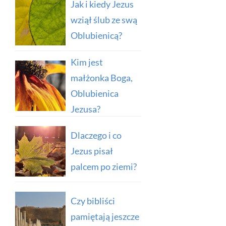
Jak i kiedy Jezus
wziął ślub ze swą
Oblubienicą?
Kim jest
małżonka Boga,
Oblubienica
Jezusa?
Dlaczego i co
Jezus pisał
palcem po ziemi?
Czy bibliści
pamiętają jeszcze