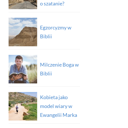
o szatanie?
Egzorcyzmy w
Biblii
Milczenie Boga w
Biblii
Kobieta jako
model wiary w
Ewangelii Marka