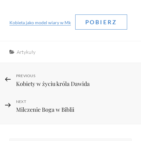
POBIERZ
Kobieta jako model wiary w Mk
Categories
Artykuły
Nawigacja
Previous
PREVIOUS
Kobiety w życiu króla Dawida
Post
wpisu
Next
NEXT
Milczenie Boga w Biblii
Post