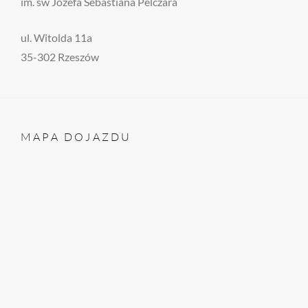
im. św Józefa Sebastiana Pelczara
ul. Witolda 11a
35-302 Rzeszów
MAPA DOJAZDU