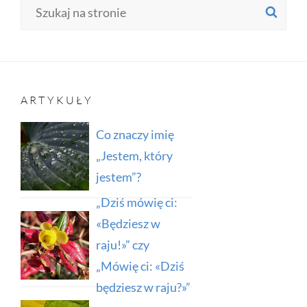
Search
SE
for:
ARTYKUŁY
Co znaczy imię
„Jestem, który
jestem”?
„Dziś mówię ci:
«Będziesz w
raju!»” czy
„Mówię ci: «Dziś
będziesz w raju?»”