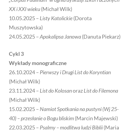
XX i XXI wieku
(Michał Wilk)
10.05.2025 –
Listy Katolickie
(Dorota
Muszytowska)
24.05.2025 –
Apokalipsa Janowa
(Danuta Piekarz)
Cykl 3
Wykłady monograficzne
26.10.2024 –
Pierwszy i Drugi List do Koryntian
(Michał Wilk)
23.11.2024 –
List do Kolosan
oraz
List do Filemona
(Michał Wilk)
15.02.2025 –
Namiot Spotkania na pustyni (Wj 25-
40) – przesłanie o Bogu bliskim
(Marcin Majewski)
22.03.2025 –
Psalmy – modlitwa ludzi Biblii
(Maria