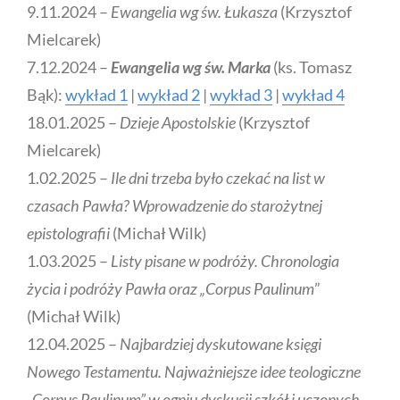
9.11.2024 –
Ewangelia wg św. Łukasza
(Krzysztof
Mielcarek)
7.12.2024 –
Ewangelia wg św. Marka
(ks. Tomasz
Bąk):
wykład 1
|
wykład 2
|
wykład 3
|
wykład 4
18.01.2025 –
Dzieje Apostolskie
(Krzysztof
Mielcarek)
1.02.2025 –
Ile dni trzeba było czekać na list w
czasach Pawła? Wprowadzenie do starożytnej
epistolografii
(Michał Wilk)
1.03.2025 –
Listy pisane w podróży. Chronologia
życia i podróży Pawła oraz „Corpus Paulinum
”
(Michał Wilk)
12.04.2025 –
Najbardziej dyskutowane księgi
Nowego Testamentu. Najważniejsze idee teologiczne
„Corpus Paulinum” w ogniu dyskusji szkół i uczonych