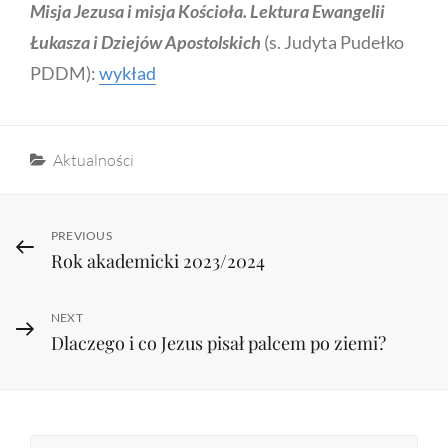
Misja Jezusa i misja Kościoła. Lektura Ewangelii
Łukasza i Dziejów Apostolskich
(s. Judyta Pudełko
PDDM):
wykład
Categories
Aktualności
Nawigacja
Previous
PREVIOUS
Rok akademicki 2023/2024
Post
wpisu
Next
NEXT
Dlaczego i co Jezus pisał palcem po ziemi?
Post