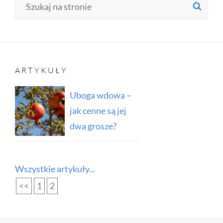
Search
SE
for:
ARTYKUŁY
Uboga wdowa –
jak cenne są jej
dwa grosze?
Wszystkie artykuły...
<<
1
2