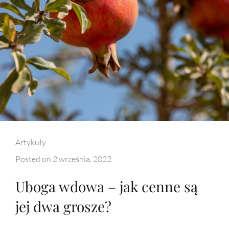
Categories:
Artykuły
Posted on
2 września, 2022
Uboga wdowa – jak cenne są
jej dwa grosze?