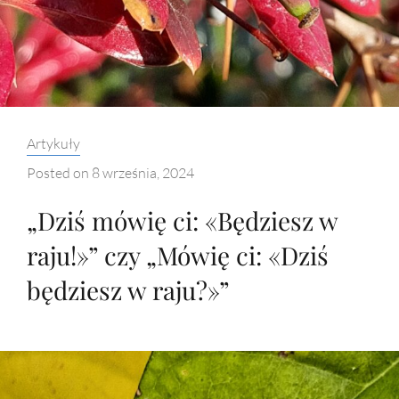
Categories:
Artykuły
Posted on
8 września, 2024
„Dziś mówię ci: «Będziesz w
raju!»” czy „Mówię ci: «Dziś
będziesz w raju?»”