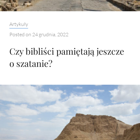
Categories:
Artykuły
Posted on
24 grudnia, 2022
Czy bibliści pamiętają jeszcze
o szatanie?