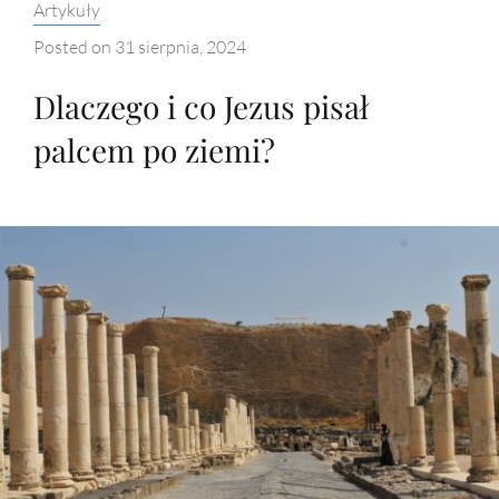
Categories:
Artykuły
Posted on
31 sierpnia, 2024
Dlaczego i co Jezus pisał
palcem po ziemi?