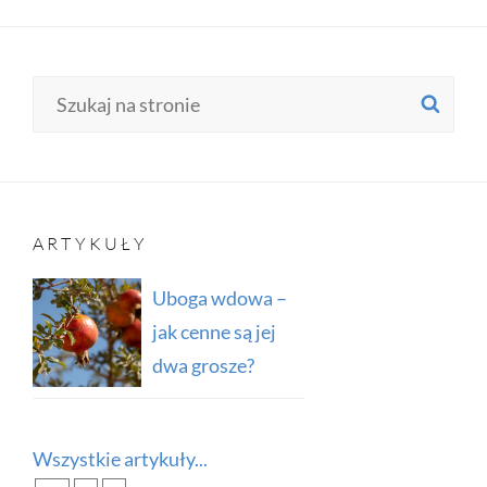
Search
SE
for:
ARTYKUŁY
Uboga wdowa –
jak cenne są jej
dwa grosze?
Wszystkie artykuły...